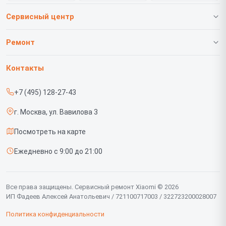
Сервисный центр
О нашем сервисе
Ремонт
Гарантия
Телефонов
Контакты
Прайс-лист
Роботов-пылесосов
+7 (495) 128-27-43
Срочный ремонт
Телевизоров
г. Москва, ул. Вавилова 3
Доставка и способы оплаты
Проекторов
Посмотреть на карте
Диагностика
Вертикальных пылесосов
Ежедневно с 9:00 до 21:00
Контакты
Планшетов
Мониторов
Все права защищены. Сервисный ремонт Xiaomi © 2026
ИП Фадеев Алексей Анатольевич / 721100717003 / 322723200028007
Ноутбуков
Политика конфиденциальности
Посудомоечных машин