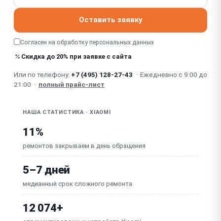
Зависает / сбой прошивки / полётного
Оставить заявку
контроллера (FC)
Не работает видеопередача (FPV / app link —
Согласен на обработку
персональных данных
потеря видео)
Неисправен полётный контроллер / основная
Скидка до 20% при заявке с сайта
плата
Или по телефону:
+7 (495) 128-27-43
·
Ежедневно с 9:00 до
21:00
·
полный прайс-лист
НАША СТАТИСТИКА · XIAOMI
11%
ремонтов закрываем в день обращения
5–7 дней
медианный срок сложного ремонта
12 074+