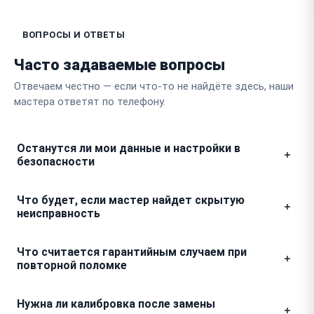
ВОПРОСЫ И ОТВЕТЫ
Часто задаваемые вопросы
Отвечаем честно — если что-то не найдёте здесь, наши
мастера ответят по телефону.
Останутся ли мои данные и настройки в
безопасности
Мы гарантируем полную конфиденциальность. При
Что будет, если мастер найдет скрытую
ремонте вашего дрона файлы, сохраненные
неисправность
маршруты полетов и учетные данные остаются
нетронутыми, так как мы работаем только с
Мы никогда не проводим дополнительные работы
Что считается гарантийным случаем при
аппаратной частью и не имеем доступа к закрытым
без вашего ведома. Если в процессе разборки
повторной поломке
программным разделам.
обнаружится еще одна поломка, менеджер
обязательно свяжется с вами, покажет фото или
Гарантия покрывает любые недочеты, связанные с
Нужна ли калибровка после замены
видео дефекта и согласует итоговую стоимость до
установленной деталью или качеством пайки.