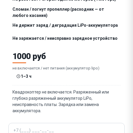
Сломан / погнут пропеллер (расходник — от
любого касания)
Не держит заряд / деградация LiPo-аккумулятора
Не заряжается / неисправно зарядное устройство
Не работает камера (нет изображения,
1000 руб
артефакты)
Не работает / заклинил гимбал (стабилизатор
камеры)
не включается / нет питания (аккумулятор lipo)
Нет связи / обрыв связи с пультом (радиоканал,
1–3 ч
RC link)
Не работает GPS / нет позиционирования (дрейф)
Квадрокоптер не включается. Разряженный или
глубоко разряженный аккумулятор LiPo,
Дрейф / нестабильное висение (IMU, компас,
неисправность платы. Зарядка или замена
калибровка)
аккумулятора.
Повреждён корпус / рама / лучи (от краша)
Телефон
Ошибки / коды ошибок / мигание индикаторов