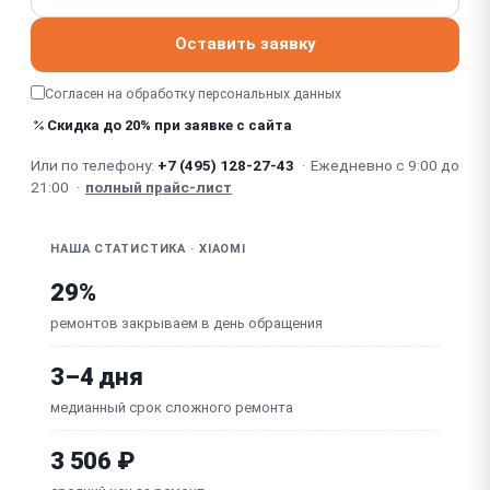
Треснуло / сломалось оголовье (дужка), шарнир
Оставить заявку
Попадание влаги / пота / окисление (TWS,
Согласен на обработку
персональных данных
спортивные)
Скидка до 20% при заявке с сайта
Посторонний шум / фон / помехи
Или по телефону:
+7 (495) 128-27-43
·
Ежедневно с 9:00 до
21:00
·
полный прайс-лист
НАША СТАТИСТИКА · XIAOMI
29%
ремонтов закрываем в день обращения
3–4 дня
медианный срок сложного ремонта
3 506 ₽