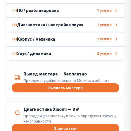
от 900 ₽
Замена коннекторов
от 1 часа
от 1300 ₽
Ремонт Bluetooth модуля
ПО / разблокировка
1 услуга
от 30 минут
от 1 часа
от 800 ₽
Программный ремонт
Диагностика / настройка звука
1 услуга
от 690 ₽
Замена кабеля
от 1 часа
от 30 минут
от 1500 ₽
Измерение АЧХ
Корпус / механика
2 услуги
от 10 минут
от 790 ₽
Ремонт / замена джека
от 600 ₽
Замена дуги
Звук / динамики
2 услуги
от 30 минут
от 1 часа
от 1700 ₽
Замена динамика
Выезд мастера — бесплатно
от 800 ₽
Замена амбушюр
от 1 часа
Приедем в удобное время по Москве и области
от 30 минут
Вызвать мастера
Восстановление динамических
от 2000 ₽
излучателей
от 1 часа
Диагностика Xiaomi — 0 ₽
Проведём диагностику и точно определим причину
неисправности
Записаться