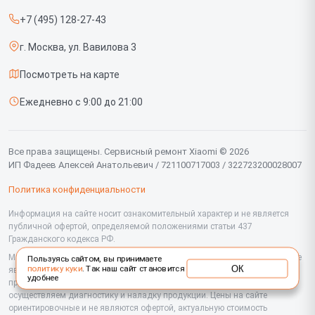
Роботов-пылесосов
+7 (495) 128-27-43
Срочный ремонт
Телевизоров
г. Москва, ул. Вавилова 3
Доставка и способы оплаты
Проекторов
Посмотреть на карте
Диагностика
Вертикальных пылесосов
Ежедневно с 9:00 до 21:00
Контакты
Планшетов
Мониторов
Все права защищены. Сервисный ремонт Xiaomi © 2026
ИП Фадеев Алексей Анатольевич / 721100717003 / 322723200028007
Ноутбуков
Политика конфиденциальности
Посудомоечных машин
Информация на сайте носит ознакомительный характер и не является
публичной офертой, определяемой положениями статьи 437
Роутеров
Гражданского кодекса РФ.
Холодильников
Мы специализируемся на обслуживании и ремонте техники Xiaomi, но не
Пользуясь сайтом, вы принимаете
ОК
политику куки
. Так наш сайт становится
являемся их официальным представителем. Предоставляем
удобнее
Сушильных машин
профессиональные услуги после истечения гарантии, а также
осуществляем диагностику и наладку продукции. Цены на сайте
ориентировочные и не являются офертой, актуальную стоимость
Стиральных машин