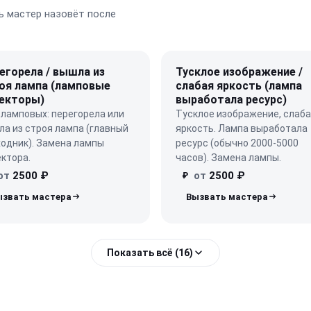
 мастер назовёт после
егорела / вышла из
Тусклое изображение /
оя лампа (ламповые
слабая яркость (лампа
екторы)
выработала ресурс)
ламповых: перегорела или
Тусклое изображение, слаб
а из строя лампа (главный
яркость. Лампа выработала
одник). Замена лампы
ресурс (обычно 2000-5000
ктора.
часов). Замена лампы.
от
2500 ₽
от
2500 ₽
₽
Показать всё (16)