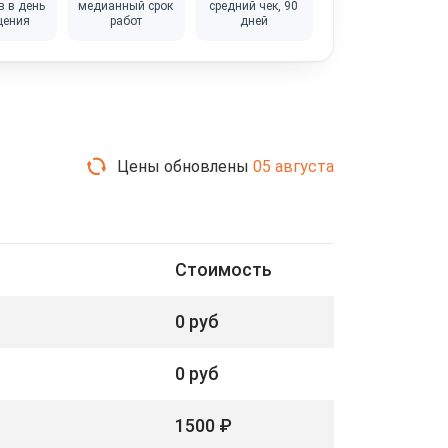
в в день
медианный срок
средний чек, 90
щения
работ
дней
Цены обновлены
05 августа
Стоимость
0 руб
0 руб
1500 ₽