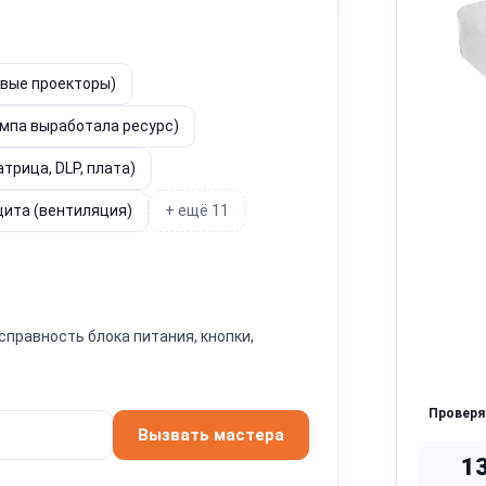
овые проекторы)
ампа выработала ресурс)
трица, DLP, плата)
щита (вентиляция)
+ ещё 11
справность блока питания, кнопки,
Провер
Вызвать мастера
1