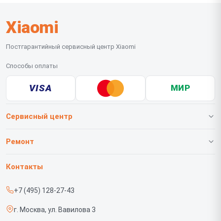
Xiaomi
Постгарантийный сервисный центр Xiaomi
Способы оплаты
VISA
МИР
Сервисный центр
О нашем сервисе
Ремонт
Гарантия
Телефонов
Контакты
Прайс-лист
Роботов-пылесосов
+7 (495) 128-27-43
Срочный ремонт
Телевизоров
г. Москва, ул. Вавилова 3
Доставка и способы оплаты
Проекторов