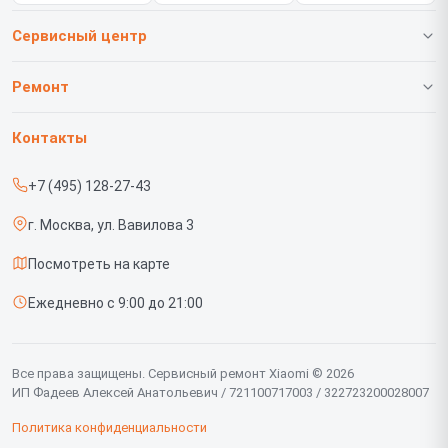
Сервисный центр
О нашем сервисе
Ремонт
Гарантия
Телефонов
Контакты
Прайс-лист
Роботов-пылесосов
+7 (495) 128-27-43
Срочный ремонт
Телевизоров
г. Москва, ул. Вавилова 3
Доставка и способы оплаты
Проекторов
Посмотреть на карте
Диагностика
Вертикальных пылесосов
Ежедневно с 9:00 до 21:00
Контакты
Планшетов
Мониторов
Все права защищены. Сервисный ремонт Xiaomi © 2026
ИП Фадеев Алексей Анатольевич / 721100717003 / 322723200028007
Ноутбуков
Политика конфиденциальности
Посудомоечных машин