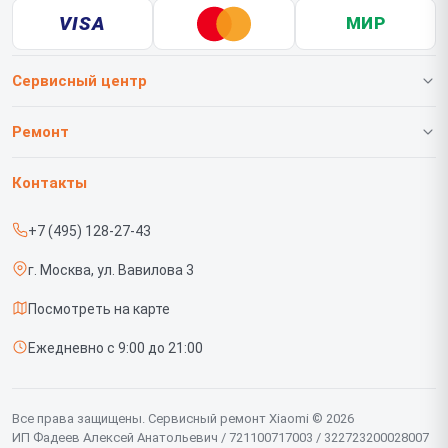
VISA
МИР
Сервисный центр
О нашем сервисе
Ремонт
Гарантия
Телефонов
Контакты
Прайс-лист
Роботов-пылесосов
+7 (495) 128-27-43
Срочный ремонт
Телевизоров
г. Москва, ул. Вавилова 3
Доставка и способы оплаты
Проекторов
Посмотреть на карте
Диагностика
Вертикальных пылесосов
Ежедневно с 9:00 до 21:00
Контакты
Планшетов
Мониторов
Все права защищены. Сервисный ремонт Xiaomi © 2026
ИП Фадеев Алексей Анатольевич / 721100717003 / 322723200028007