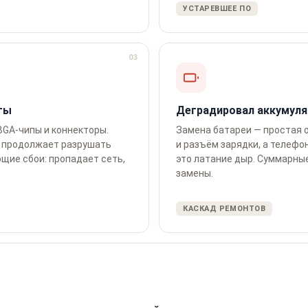
УСТАРЕВШЕЕ ПО
03
ты
Деградировал аккумуля
GA-чипы и коннекторы.
Замена батареи — простая о
я продолжает разрушать
и разъём зарядки, а телефо
щие сбои: пропадает сеть,
это латание дыр. Суммарны
замены.
КАСКАД РЕМОНТОВ