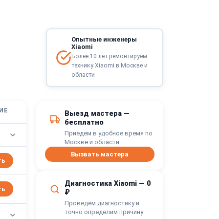
i
Опытные инженеры
Xiaomi
Более 10 лет ремонтируем
технику Xiaomi в Москве и
области
ИЕ
Выезд мастера —
бесплатно
Приедем в удобное время по
Москве и области
Вызвать мастера
ть
Диагностика Xiaomi — 0
ть
₽
Проведём диагностику и
точно определим причину