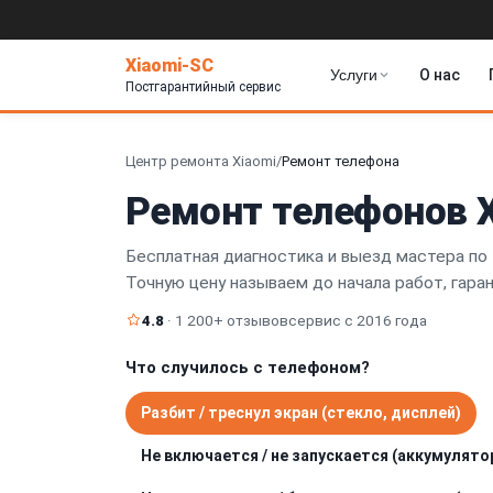
Xiaomi-SC
Услуги
О нас
Постгарантийный сервис
Центр ремонта Xiaomi
/
Ремонт телефона
Ремонт телефонов X
Бесплатная диагностика и выезд мастера по 
Точную цену называем до начала работ, гара
4.8
· 1 200+ отзывов
сервис с 2016 года
Что случилось с телефоном?
Разбит / треснул экран (стекло, дисплей)
Не включается / не запускается (аккумулятор