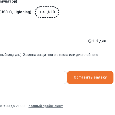
умулятор)
USB-C, Lightning)
+ ещё 10
1–2 дня
йный модуль). Замена защитного стекла или дисплейного
Оставить заявку
 9:00 до 21:00
·
полный прайс-лист