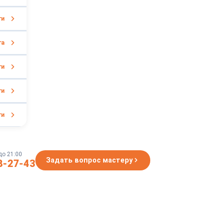
ги
га
ги
ги
ги
до 21:00
Задать вопрос мастеру
8-27-43